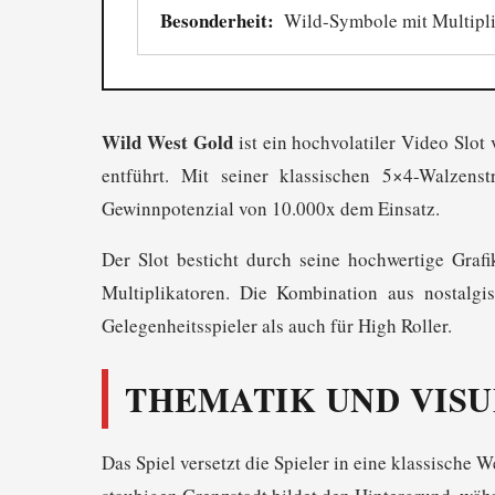
Besonderheit:
Wild-Symbole mit Multiplik
Wild West Gold
ist ein hochvolatiler Video Slot
entführt. Mit seiner klassischen 5×4-Walzens
Gewinnpotenzial von 10.000x dem Einsatz.
Der Slot besticht durch seine hochwertige Gra
Multiplikatoren. Die Kombination aus nostal
Gelegenheitsspieler als auch für High Roller.
THEMATIK UND VISU
Das Spiel versetzt die Spieler in eine klassische