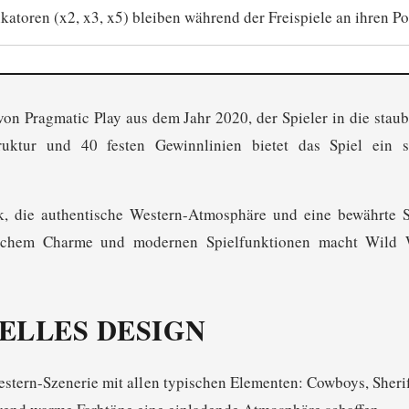
atoren (x2, x3, x5) bleiben während der Freispiele an ihren Po
 von Pragmatic Play aus dem Jahr 2020, der Spieler in die st
truktur und 40 festen Gewinnlinien bietet das Spiel ein
fik, die authentische Western-Atmosphäre und eine bewährte
gischem Charme und modernen Spielfunktionen macht Wild W
ELLES DESIGN
 Western-Szenerie mit allen typischen Elementen: Cowboys, Sheri