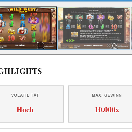
GHLIGHTS
VOLATILITÄT
MAX. GEWINN
Hoch
10.000x