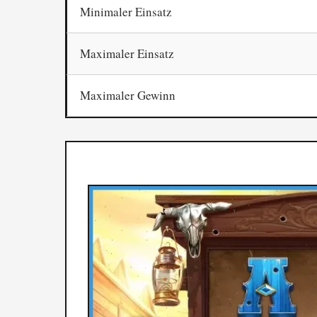
Minimaler Einsatz
Maximaler Einsatz
Maximaler Gewinn