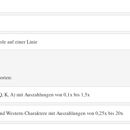
e auf einer Linie
orien:
Q, K, A) mit Auszahlungen von 0,1x bis 1,5x
nd Western-Charaktere mit Auszahlungen von 0,25x bis 20x