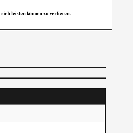
sich leisten können zu verlieren.