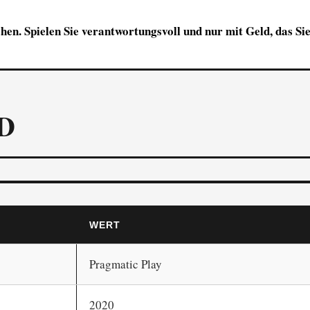
en. Spielen Sie verantwortungsvoll und nur mit Geld, das Sie 
D
ONLINE SPIELEN
CASINO-WEBSITE
WERT
Pragmatic Play
2020