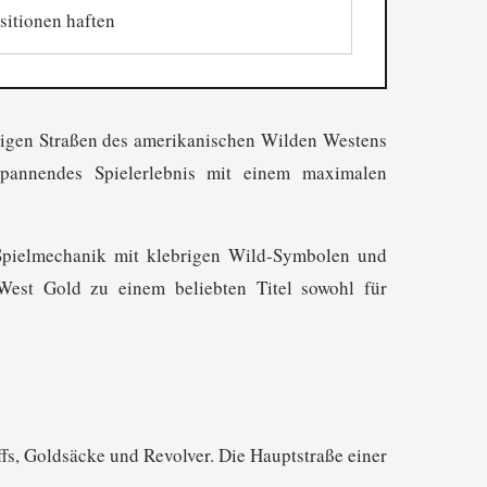
sitionen haften
aubigen Straßen des amerikanischen Wilden Westens
 spannendes Spielerlebnis mit einem maximalen
 Spielmechanik mit klebrigen Wild-Symbolen und
est Gold zu einem beliebten Titel sowohl für
ffs, Goldsäcke und Revolver. Die Hauptstraße einer