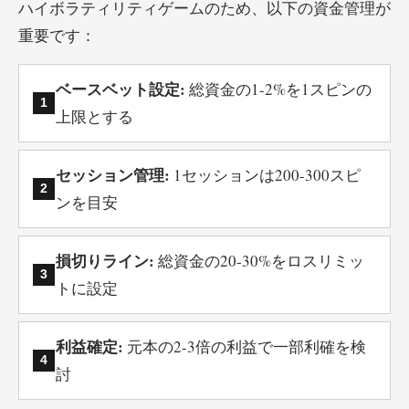
ハイボラティリティゲームのため、以下の資金管理が
重要です：
ベースベット設定:
総資金の1-2%を1スピンの
上限とする
セッション管理:
1セッションは200-300スピ
ンを目安
損切りライン:
総資金の20-30%をロスリミッ
トに設定
利益確定:
元本の2-3倍の利益で一部利確を検
討