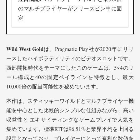
のマルチプライヤーがフリースピン中に固
定
Wild West Gold
は、Pragmatic Play社が2020年にリリ
ースしたハイボラティリティのビデオスロットです。
西部開拓時代をテーマにしたこのゲームは、5×4のリ
ール構成と40の固定ペイラインを特徴とし、最大
10,000倍の配当可能性を秘めています。
本作は、スティッキーワイルドとマルチプライヤー機
能を中心とした比較的シンプルな仕組みながら、高い
収益性と エキサイティングなゲームプレイで人気を
集めています。標準RTPは96.51%と業界平均を上回る
設定となっており、プレイヤーにとって有利な数値を