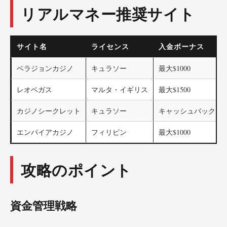
リアルマネー推奨サイト
サイト名
ライセンス
入金ボーナス
ベラジョンカジノ
キュラソー
最大$1000
レオベガス
マルタ・イギリス
最大$1500
カジノシークレット
キュラソー
キャッシュバック
エンパイアカジノ
フィリピン
最大$1000
攻略のポイント
資金管理戦略