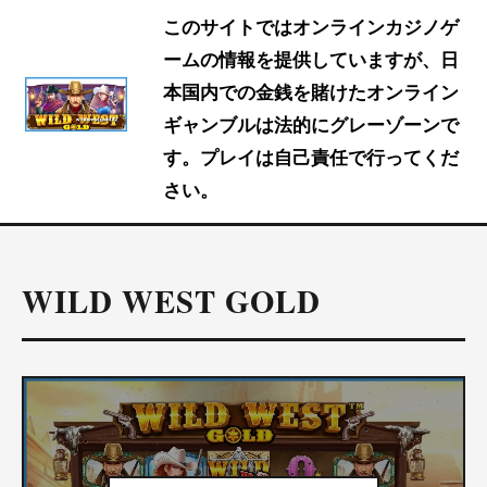
このサイトではオンラインカジノゲ
ームの情報を提供していますが、日
本国内での金銭を賭けたオンライン
ギャンブルは法的にグレーゾーンで
す。プレイは自己責任で行ってくだ
さい。
WILD WEST GOLD