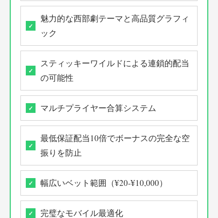
魅力的な西部劇テーマと高品質グラフィ
ック
スティッキーワイルドによる連鎖的配当
の可能性
マルチプライヤー合算システム
最低保証配当10倍でボーナスの完全な空
振りを防止
幅広いベット範囲（¥20-¥10,000）
完璧なモバイル最適化