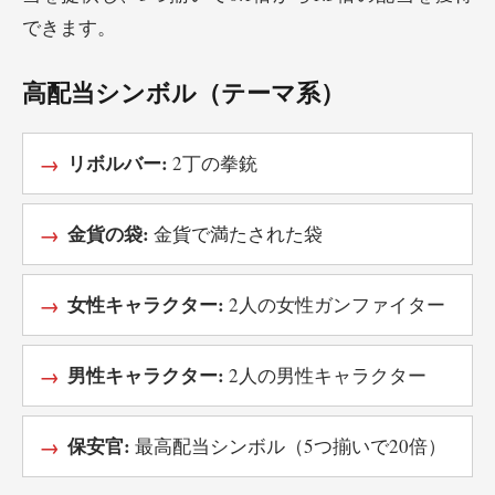
できます。
高配当シンボル（テーマ系）
リボルバー:
2丁の拳銃
金貨の袋:
金貨で満たされた袋
女性キャラクター:
2人の女性ガンファイター
男性キャラクター:
2人の男性キャラクター
保安官:
最高配当シンボル（5つ揃いで20倍）