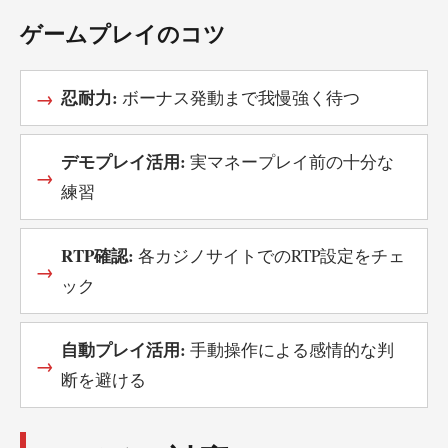
ゲームプレイのコツ
忍耐力:
ボーナス発動まで我慢強く待つ
デモプレイ活用:
実マネープレイ前の十分な
練習
RTP確認:
各カジノサイトでのRTP設定をチェ
ック
自動プレイ活用:
手動操作による感情的な判
断を避ける